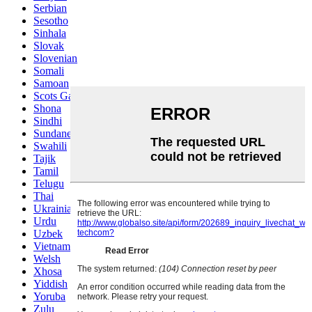
Serbian
Sesotho
Sinhala
Slovak
Slovenian
Somali
Samoan
Scots Gaelic
Shona
Sindhi
Sundanese
Swahili
Tajik
Tamil
Telugu
Thai
Ukrainian
Urdu
Uzbek
Vietnamese
Welsh
Xhosa
Yiddish
Yoruba
Zulu