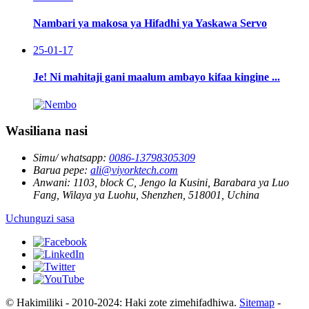
Nambari ya makosa ya Hifadhi ya Yaskawa Servo
25-01-17
Je! Ni mahitaji gani maalum ambayo kifaa kingine ...
Wasiliana nasi
Simu/ whatsapp:
0086-13798305309
Barua pepe:
ali@viyorktech.com
Anwani:
1103, block C, Jengo la Kusini, Barabara ya Luo
Fang, Wilaya ya Luohu, Shenzhen, 518001, Uchina
Uchunguzi sasa
© Hakimiliki - 2010-2024: Haki zote zimehifadhiwa.
Sitemap
-