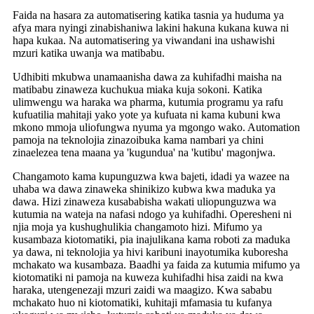
Faida na hasara za automatisering katika tasnia ya huduma ya
afya mara nyingi zinabishaniwa lakini hakuna kukana kuwa ni
hapa kukaa. Na automatisering ya viwandani ina ushawishi
mzuri katika uwanja wa matibabu.
Udhibiti mkubwa unamaanisha dawa za kuhifadhi maisha na
matibabu zinaweza kuchukua miaka kuja sokoni. Katika
ulimwengu wa haraka wa pharma, kutumia programu ya rafu
kufuatilia mahitaji yako yote ya kufuata ni kama kubuni kwa
mkono mmoja uliofungwa nyuma ya mgongo wako. Automation
pamoja na teknolojia zinazoibuka kama nambari ya chini
zinaelezea tena maana ya 'kugundua' na 'kutibu' magonjwa.
Changamoto kama kupunguzwa kwa bajeti, idadi ya wazee na
uhaba wa dawa zinaweka shinikizo kubwa kwa maduka ya
dawa. Hizi zinaweza kusababisha wakati uliopunguzwa wa
kutumia na wateja na nafasi ndogo ya kuhifadhi. Operesheni ni
njia moja ya kushughulikia changamoto hizi. Mifumo ya
kusambaza kiotomatiki, pia inajulikana kama roboti za maduka
ya dawa, ni teknolojia ya hivi karibuni inayotumika kuboresha
mchakato wa kusambaza. Baadhi ya faida za kutumia mifumo ya
kiotomatiki ni pamoja na kuweza kuhifadhi hisa zaidi na kwa
haraka, utengenezaji mzuri zaidi wa maagizo. Kwa sababu
mchakato huo ni kiotomatiki, kuhitaji mfamasia tu kufanya