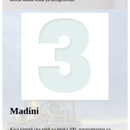
Madini
Kwa kipindi cha zaidi ya miaka 100, automatisering ya