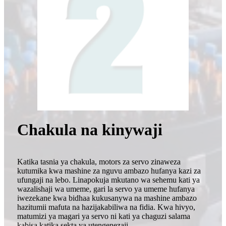
Chakula na kinywaji
Katika tasnia ya chakula, motors za servo zinaweza
kutumika kwa mashine za nguvu ambazo hufanya kazi za
ufungaji na lebo. Linapokuja mkutano wa sehemu kati ya
wazalishaji wa umeme, gari la servo ya umeme hufanya
iwezekane kwa bidhaa kukusanywa na mashine ambazo
hazitumii mafuta na hazijakabiliwa na fidia. Kwa hivyo,
matumizi ya magari ya servo ni kati ya chaguzi salama
kabisa katika sekta ya utengenezaji.