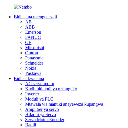
Bidhaa na mtengenezaji
AB
ABB
Emerson
FANUC
GE
Mitsubishi
Omron
Panasonic
Schneider
Nokia
Yaskawa
Bidhaa kwa aina
AC servo motor
Kudhibiti bodi ya mzunguko
Inverter
Moduli ya PLC
Mtawala wa mantiki anayeweza kupangwa
Amplifier ya servo
Hifadhi ya Servo
Servo Motor Encoder
Badili