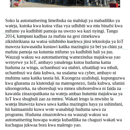
Soko la automatisering limeibuka na mahitaji ya mabadiliko ya
wateja, kutoka kwa kutoa vifaa vya udhibiti wa mtu binafsi kwa
mifumo ya kudhibiti pamoja na uwezo wa kazi nyingi. Tangu
2014, kampuni kadhaa za mafuta na gesi zimekuwa
zikishirikiana na watoa suluhisho kuelewa jinsi teknolojia ya IoT
inaweza kuwasaidia kustawi katika mazingira ya bei ya chini ya
mafuta pamoja na kutumia mifumo ya kudhibiti hali ya juu.
Wauzaji wakuu wa automatisering wamezindua majukwaa yao
wenyewe ya IoT, ambayo yanalenga kutoa huduma kama
huduma za wingu, uchambuzi wa utabiri, ufuatiliaji wa mbali,
uchambuzi wa data kubwa, na usalama wa cyber, ambayo ni
muhimu sana katika tasnia hii. Kuongeza uzalishaji, kupunguzwa
kwa gharama za kiutendaji na matengenezo, faida kubwa, ufanisi
ulioongezeka, na uboreshaji wa mmea ulioboreshwa ni faida za
kawaida zinazopatikana na wateja ambao hutumia majukwaa ya
IoT kwa shughuli zao za mmea. Wakati lengo la mwisho la
wateja linaweza kuwa sawa katika mazingira haya ya ushindani,
hii haimaanishi kuwa wote wanahitaji huduma sawa za
programu. Huduma zinazotolewa na wauzaji wakuu wa
automatisering huwapa wateja kubadilika na chaguzi wakati wa
kuchagua jukwaa bora kwa malengo yao.