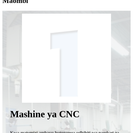
Maombi
Mashine ya CNC
Kwa matumizi ambayo hutegemea udhibiti wa nambari za