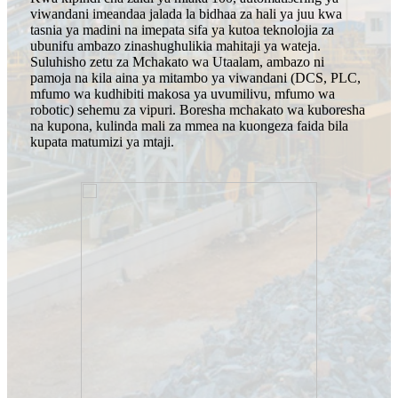
viwandani imeandaa jalada la bidhaa za hali ya juu kwa
tasnia ya madini na imepata sifa ya kutoa teknolojia za
ubunifu ambazo zinashughulikia mahitaji ya wateja.
Suluhisho zetu za Mchakato wa Utaalam, ambazo ni
pamoja na kila aina ya mitambo ya viwandani (DCS, PLC,
mfumo wa kudhibiti makosa ya uvumilivu, mfumo wa
robotic) sehemu za vipuri. Boresha mchakato wa kuboresha
na kupona, kulinda mali za mmea na kuongeza faida bila
kupata matumizi ya mtaji.