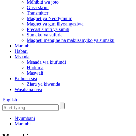
Mdhibiti wa joto
Gusa skrini
Transmitter
Magnet ya Neodymium
Magnet ya gari iliyoangaziwa
Precast simiti ya simiti
Sumaku ya sufuria
Magneti mengine na makusanyiko ya sumaku
Maombi
Habari
Msaada
Msaada wa kiufundi
Huduma
Maswali
Kuhusu sisi
Ziara ya kiwanda
Wasiliana nasi
English
Nyumbani
Maombi