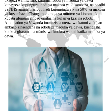
ukaguzi wa mwisho, kutumia roboti ya maduka ya dawa
kunaweza kupunguza idadi ya makosa ya kusambaza, na baadhi
ya NHS amana inaripoti hadi kupunguzwa kwa 50% ya makosa
ya kusambaza. Changamoto moja ya mifumo ya kiotomatiki ni
kupata ufungaji ambao unafaa na kufanya kazi na roboti.
Automation ya Viwanda imeanzisha uteuzi wa katoni za kibao
ambazo zinaendana na roboti za maduka ya dawa, kuendesha
kuokoa gharama na ufanisi wa kuokoa wakati katika maduka ya
dawa.