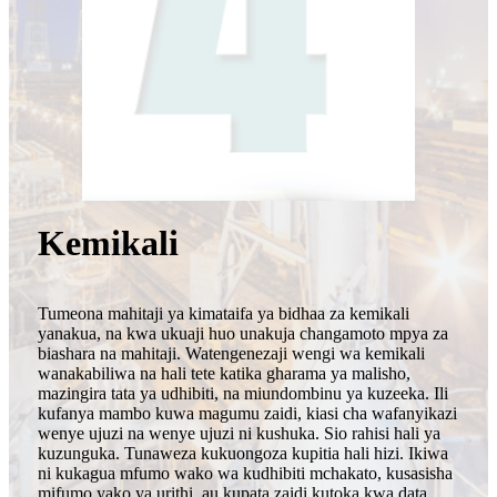
Kemikali
Tumeona mahitaji ya kimataifa ya bidhaa za kemikali
yanakua, na kwa ukuaji huo unakuja changamoto mpya za
biashara na mahitaji. Watengenezaji wengi wa kemikali
wanakabiliwa na hali tete katika gharama ya malisho,
mazingira tata ya udhibiti, na miundombinu ya kuzeeka. Ili
kufanya mambo kuwa magumu zaidi, kiasi cha wafanyikazi
wenye ujuzi na wenye ujuzi ni kushuka. Sio rahisi hali ya
kuzunguka. Tunaweza kukuongoza kupitia hali hizi. Ikiwa
ni kukagua mfumo wako wa kudhibiti mchakato, kusasisha
mifumo yako ya urithi, au kupata zaidi kutoka kwa data