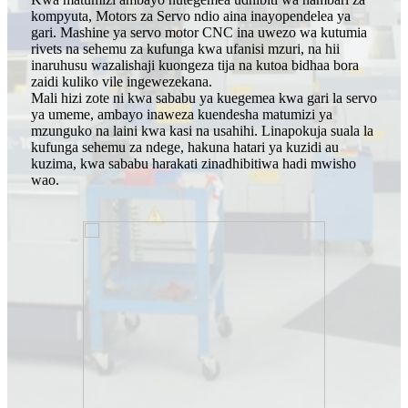
kompyuta, Motors za Servo ndio aina inayopendelea ya
gari. Mashine ya servo motor CNC ina uwezo wa kutumia
rivets na sehemu za kufunga kwa ufanisi mzuri, na hii
inaruhusu wazalishaji kuongeza tija na kutoa bidhaa bora
zaidi kuliko vile ingewezekana.
Mali hizi zote ni kwa sababu ya kuegemea kwa gari la servo
ya umeme, ambayo inaweza kuendesha matumizi ya
mzunguko na laini kwa kasi na usahihi. Linapokuja suala la
kufunga sehemu za ndege, hakuna hatari ya kuzidi au
kuzima, kwa sababu harakati zinadhibitiwa hadi mwisho
wao.