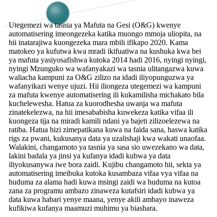
Utegemezi wa tasnia ya Mafuta na Gesi (O&G) kwenye
automatisering imeongezeka katika muongo mmoja uliopita, na
hii inatarajiwa kuongezeka mara mbili ifikapo 2020. Kama
matokeo ya kufutwa kwa mradi ikifuatiwa na kushuka kwa bei
ya mafuta yasiyosafishwa kutoka 2014 hadi 2016, nyingi nyingi,
nyingi Mzunguko wa wafanyakazi wa tasnia ulitangazwa kuwa
waliacha kampuni za O&G zilizo na idadi iliyopunguzwa ya
wafanyikazi wenye ujuzi. Hii iliongeza utegemezi wa kampuni
za mafuta kwenye automatisering ili kukamilisha michakato bila
kuchelewesha. Hatua za kuorodhesha uwanja wa mafuta
zinatekelezwa, na hii imesababisha kuwekeza katika vifaa ili
kuongeza tija na miradi kamili ndani ya bajeti zilizoelezewa na
ratiba. Hatua hizi zimepatikana kuwa na faida sana, haswa katika
rigs za pwani, kukusanya data ya uzalishaji kwa wakati unaofaa.
Walakini, changamoto ya tasnia ya sasa sio uwezekano wa data,
lakini badala ya jinsi ya kufanya idadi kubwa ya data
iliyokusanywa iwe bora zaidi. Kujibu changamoto hii, sekta ya
automatisering imeibuka kutoka kusambaza vifaa vya vifaa na
huduma za alama hadi kuwa msingi zaidi wa huduma na kutoa
zana za programu ambazo zinaweza kutafsiri idadi kubwa ya
data kuwa habari yenye maana, yenye akili ambayo inaweza
kufikiwa kufanya maamuzi muhimu ya biashara.