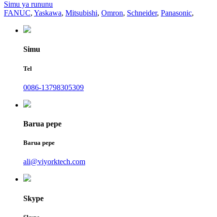
Simu ya rununu
FANUC
,
Yaskawa
,
Mitsubishi
,
Omron
,
Schneider
,
Panasonic
,
Simu
Tel
0086-13798305309
Barua pepe
Barua pepe
ali@viyorktech.com
Skype